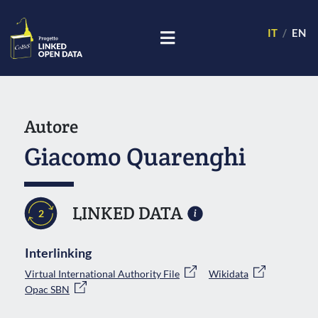
IT
EN
Autore
Giacomo Quarenghi
LINKED DATA
2
Interlinking
Virtual International Authority File
Wikidata
Opac SBN