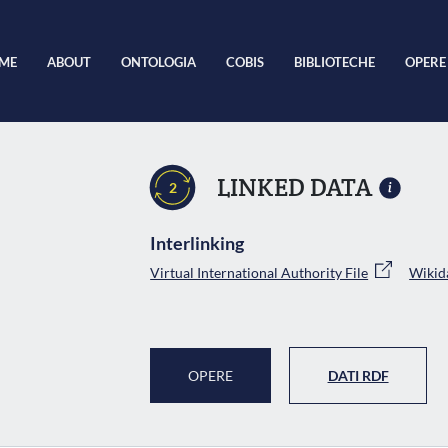
ME
ABOUT
ONTOLOGIA
COBIS
BIBLIOTECHE
OPERE
LINKED DATA
2
Interlinking
Virtual International Authority File
Wikid
OPERE
DATI RDF