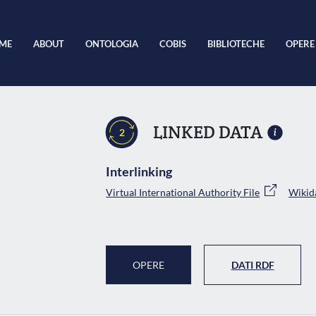
ME
ABOUT
ONTOLOGIA
COBIS
BIBLIOTECHE
OPERE
LINKED DATA
2
Interlinking
Virtual International Authority File
Wikid
OPERE
DATI RDF