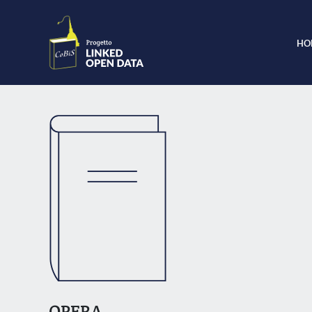
HO
OPERA