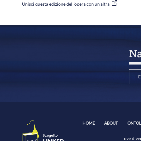
Unisci questa edizione dell'opera con un'altra
Na
E
HOME
ABOUT
ONTOL
ove diver