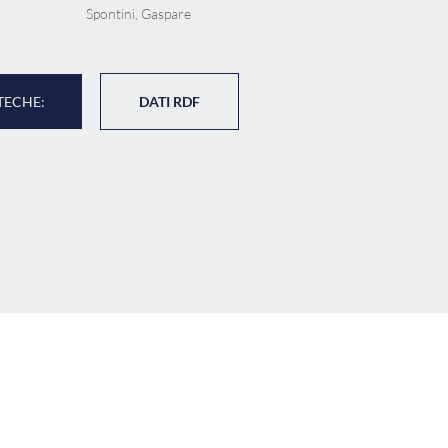
Spontini, Gaspare
TECHE:
DATI RDF