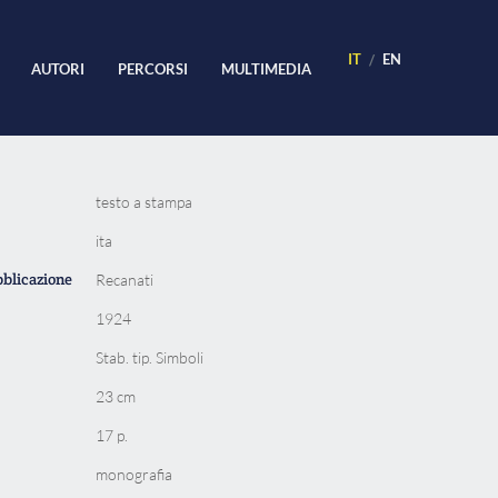
IT
EN
AUTORI
PERCORSI
MULTIMEDIA
testo a stampa
ita
bblicazione
Recanati
1924
Stab. tip. Simboli
23 cm
17 p.
monografia