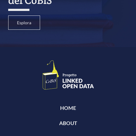
del CoBiS
Esplora
HOME
ABOUT