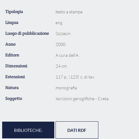
Tipologia
testo a stampa
Lingua
eng
Luogo di pubblicazione
Szczecin
Anno
2000
Editore
A cura dell'A.
Dimensioni
24 cm.
Estensioni
117 p., \123! c. di tav.
Natura
monografia
Soggetto
Iscrizioni geroglifiche - Creta
BIBLIOTECHE:
DATI RDF