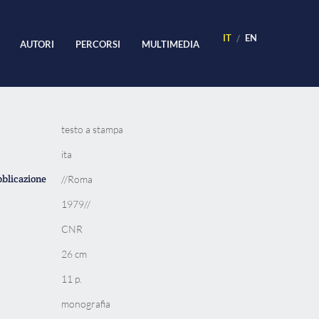
IT
EN
AUTORI
PERCORSI
MULTIMEDIA
testo a stampa
ita
bblicazione
//Roma
1979//
CNR
26 cm
11 p.
monografia