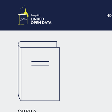
HO
OPERA