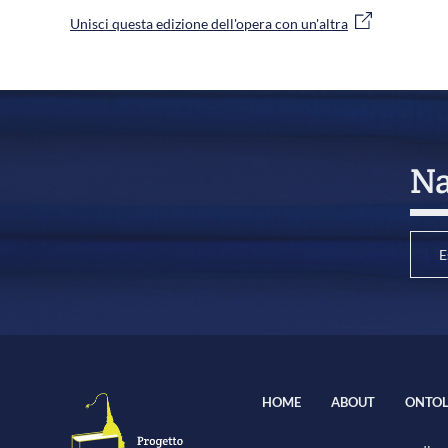
Unisci questa edizione dell'opera con un'altra
Na
E
HOME
ABOUT
ONTOL