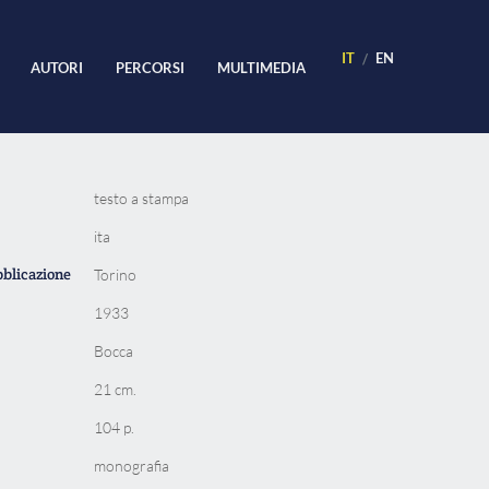
IT
EN
AUTORI
PERCORSI
MULTIMEDIA
testo a stampa
ita
bblicazione
Torino
1933
Bocca
21 cm.
104 p.
monografia