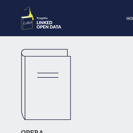
HO
OPERA