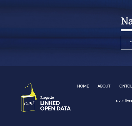
Na
E
HOME
ABOUT
ONTOL
ove diver