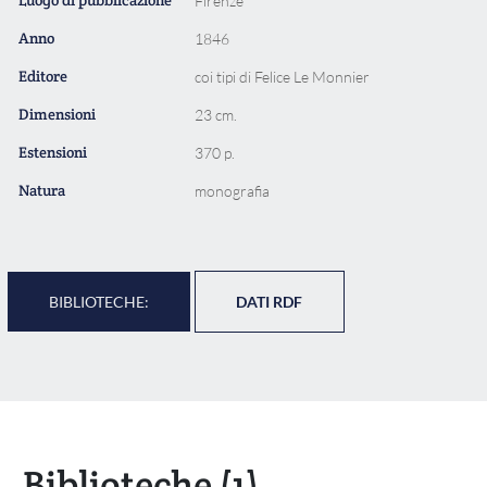
Luogo di pubblicazione
Firenze
Anno
1846
Editore
coi tipi di Felice Le Monnier
Dimensioni
23 cm.
Estensioni
370 p.
Natura
monografia
BIBLIOTECHE:
DATI RDF
Biblioteche
(1)