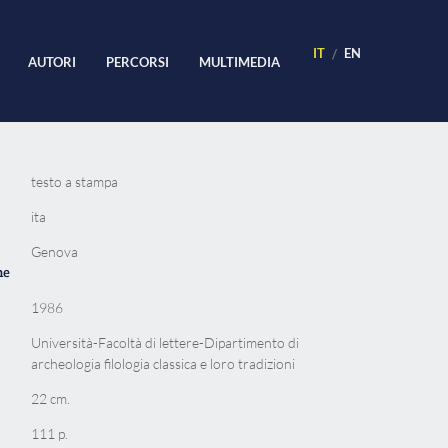
IT
EN
AUTORI
PERCORSI
MULTIMEDIA
testo a stampa
ita
Genova
ne
1986
Università-Facoltà di lettere-Dipartimento di
archeologia filologia classica e loro tradizioni
22 cm.
111 p.