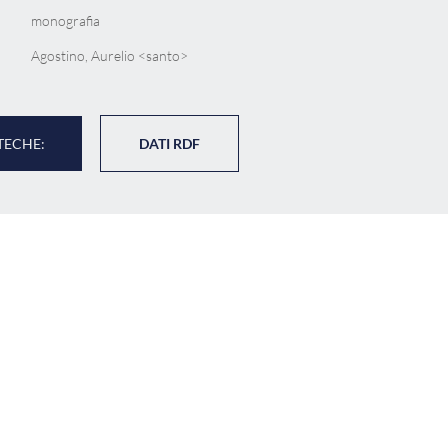
monografia
Agostino, Aurelio <santo>
TECHE:
DATI RDF