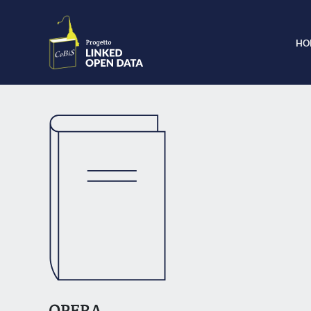
HO
OPERA