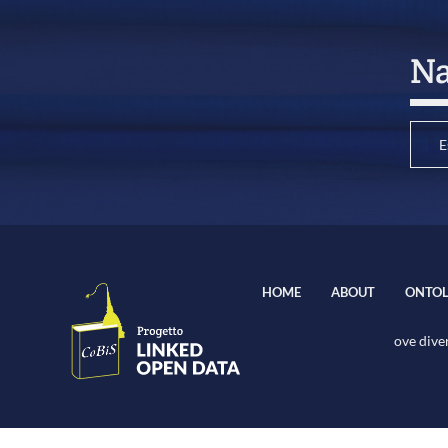
Na
E
HOME
ABOUT
ONTOL
ove diver