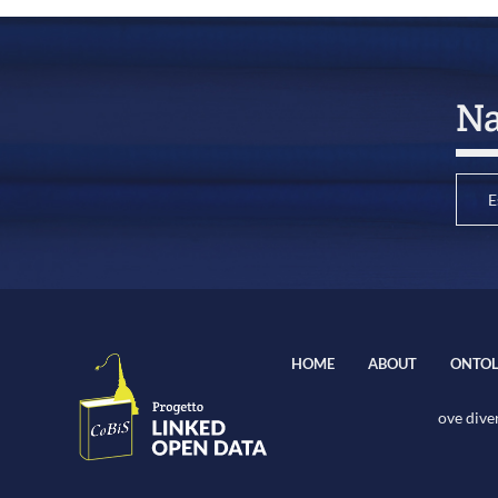
Na
E
HOME
ABOUT
ONTOL
ove diver