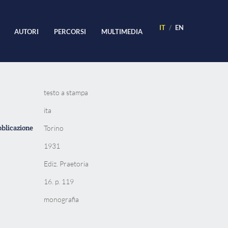
IT
EN
AUTORI
PERCORSI
MULTIMEDIA
testo a stampa
ita
bblicazione
Torino
1931
Ediz. Praetoria
16. p. 119
monografia