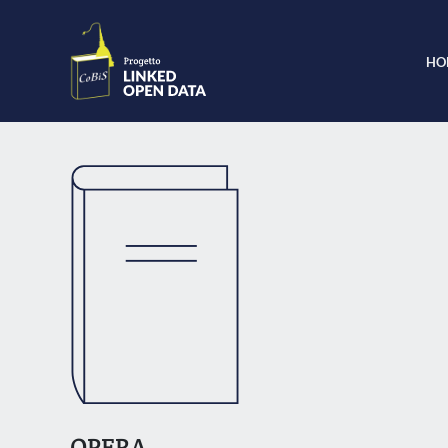
HO
OPERA