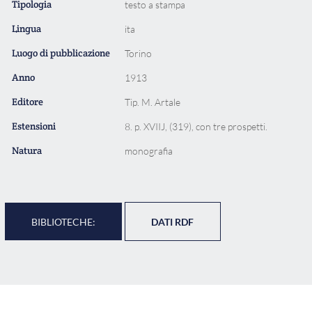
Tipologia
testo a stampa
Lingua
ita
Luogo di pubblicazione
Torino
Anno
1913
Editore
Tip. M. Artale
Estensioni
8. p. XVIIJ, (319), con tre prospetti.
Natura
monografia
BIBLIOTECHE:
DATI RDF