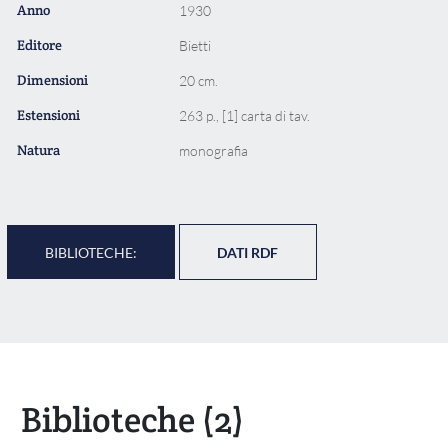
Anno
1930
Editore
Bietti
Dimensioni
20 cm.
Estensioni
263 p., [1] carta di tav.
Natura
monografia
BIBLIOTECHE:
DATI RDF
Biblioteche
(2)