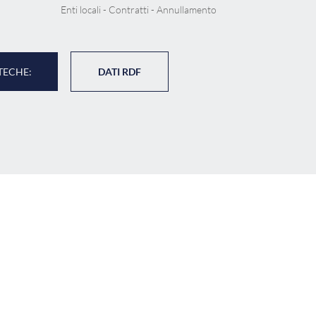
Enti locali - Contratti - Annullamento
TECHE:
DATI RDF