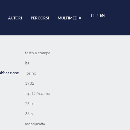
IT
EN
AUTORI
PERCORSI
MULTIMEDIA
testo a stampa
ita
bblicazione
Torino
1932
Tip. C. Accame
26 cm.
36 p.
monografia