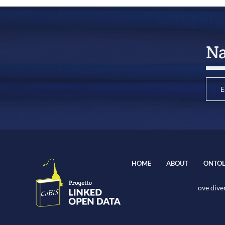
Na
E
HOME
ABOUT
ONTOL
ove diver