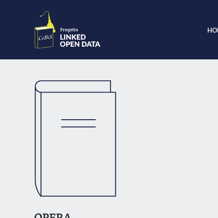
HO
OPERA