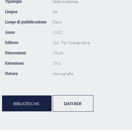
Tipologia
testo a stampa
Lingua
ita
Luogo di pubblicazione
Fano
Anno
1912
Editore
Soc. Tip. Cooperativa
Dimensioni
25 cm.
Estensioni
29 p.
Natura
monografia
BIBLIOTECHE:
DATI RDF