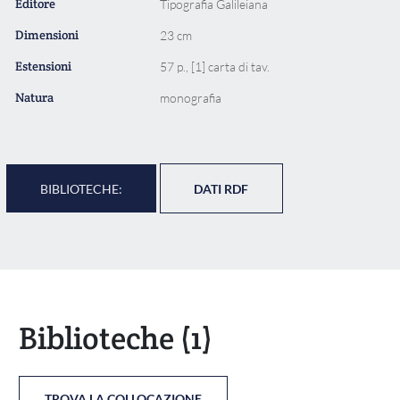
Editore
Tipografia Galileiana
Dimensioni
23 cm
Estensioni
57 p., [1] carta di tav.
Natura
monografia
BIBLIOTECHE:
DATI RDF
Biblioteche
(1)
TROVA LA COLLOCAZIONE