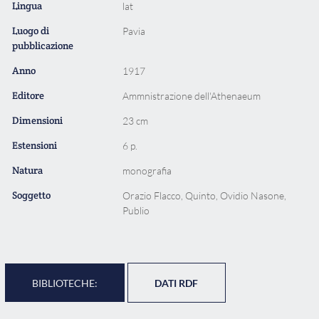
Lingua
lat
Luogo di
Pavia
pubblicazione
Anno
1917
Editore
Ammnistrazione dell'Athenaeum
Dimensioni
23 cm
Estensioni
6 p.
Natura
monografia
Soggetto
Orazio Flacco, Quinto, Ovidio Nasone,
Publio
BIBLIOTECHE:
DATI RDF