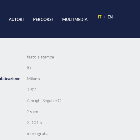
IT
EN
AUTORI
PERCORSI
MULTIMEDIA
testo a stampa
ita
bblicazione
Milano
1901
Albrighi Segati e C.
25 cm
X, 101 p
monografia