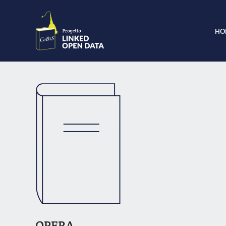
HO
OPERA