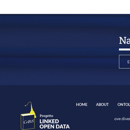
Na
E
HOME
ABOUT
ONTOL
ove diver