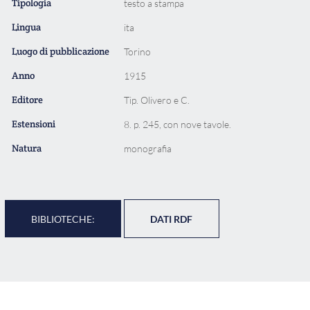
Tipologia
testo a stampa
Lingua
ita
Luogo di pubblicazione
Torino
Anno
1915
Editore
Tip. Olivero e C.
Estensioni
8. p. 245, con nove tavole.
Natura
monografia
BIBLIOTECHE:
DATI RDF