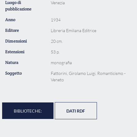
Luogo di
Venezia
pubblicazione
Anno
1934
Editore
Libreria Emiliana Editrice
Dimensioni
20 cm.
Estensioni
53 p.
Natura
monografia
Soggetto
Fattorini, Girolamo Luigi, Romanticismo -
Veneto
BIBLIOTECHE:
DATI RDF