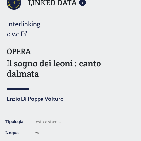
LINKED DATA
1
Interlinking
OPAC
OPERA
Il sogno dei leoni : canto
dalmata
Enzio Di Poppa Vòlture
Tipologia
testo a stampa
Lingua
ita