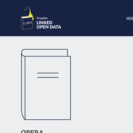
HO
OPERA