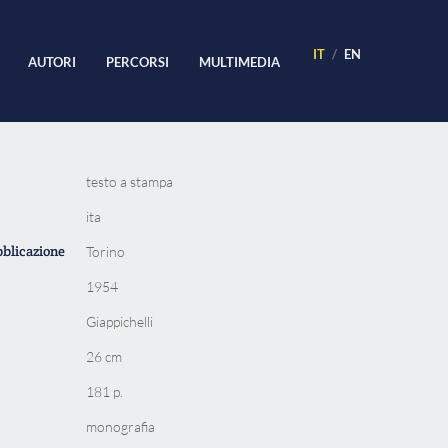
IT
EN
AUTORI
PERCORSI
MULTIMEDIA
testo a stampa
ita
bblicazione
Torino
1954
Giappichelli
26 cm
181 p.
monografia