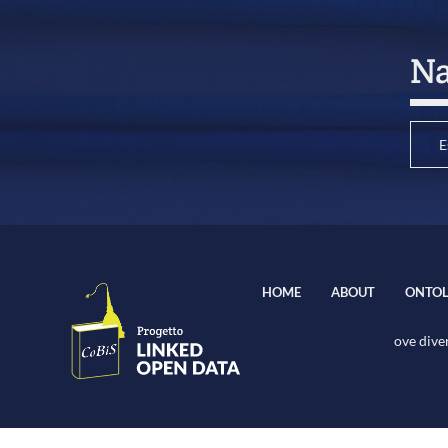
Na
E
HOME
ABOUT
ONTOL
ove diver