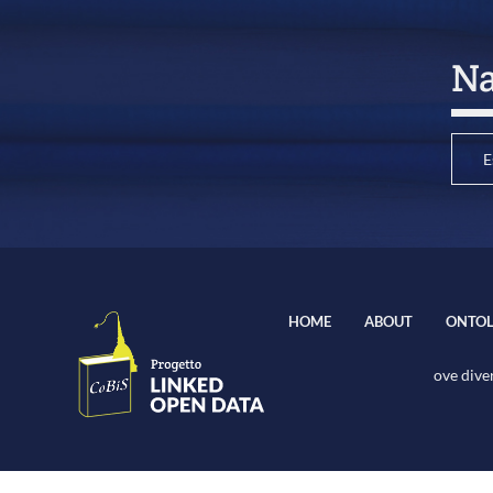
Na
E
HOME
ABOUT
ONTOL
ove diver