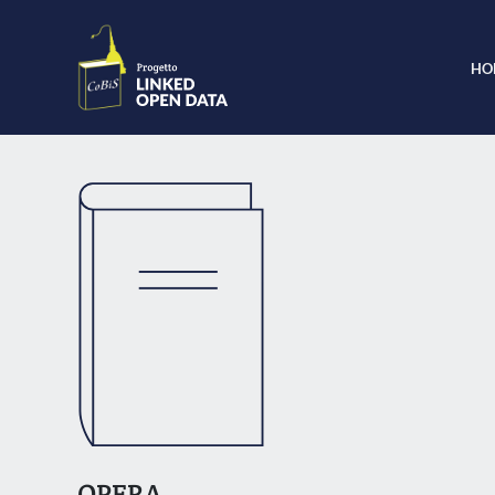
HO
OPERA