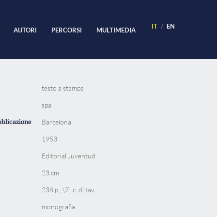
IT
EN
AUTORI
PERCORSI
MULTIMEDIA
testo a stampa
spa
bblicazione
Barcelona
1953
Editorial Juventud
23 cm
238 p., \7! c. di tav.
monografia