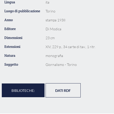
Lingua
ita
Luogo di pubblicazione
Torino
Anno
stampa 1938
Editore
Di Modica
Dimensioni
23 cm
Estensioni
XIV, 229 p., 34 carte di tav., 1 ritr.
Natura
monografia
Soggetto
Giornalismo - Torino
BIBLIOTECHE:
DATI RDF