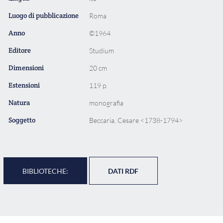
Luogo di pubblicazione
Roma
Anno
©1964
Editore
Studium
Dimensioni
20 cm
Estensioni
119 p.
Natura
monografia
Soggetto
Beccaria, Cesare <1738-1794>
BIBLIOTECHE:
DATI RDF