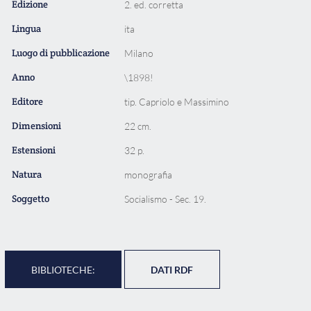
Edizione
2. ed. corretta
Lingua
ita
Luogo di pubblicazione
Milano
Anno
\1898!
Editore
tip. Capriolo e Massimino
Dimensioni
22 cm.
Estensioni
32 p.
Natura
monografia
Soggetto
Socialismo - Sec. 19.
BIBLIOTECHE:
DATI RDF