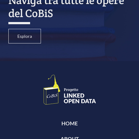
Naviga tra tutte le opere
del CoBiS
Esplora
HOME
ABOUT