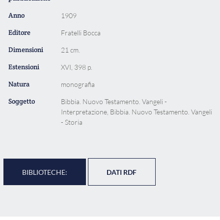
Anno
1909
Editore
Fratelli Bocca
Dimensioni
21 cm.
Estensioni
XVI, 398 p.
Natura
monografia
Soggetto
Bibbia. Nuovo Testamento. Vangeli -
Interpretazione, Bibbia. Nuovo Testamento. Vangeli
- Storia
BIBLIOTECHE:
DATI RDF