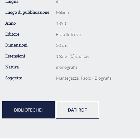
Lingua
ita
Luogo di pubblicazione
Milano
Anno
1893
Editore
Fratelli Treves
Dimensioni
20 cm.
Estensioni
162 p., [1] c. di tav
Natura
monografia
Soggetto
Mantegazza, Paolo - Biografia
BIBLIOTECHE:
DATI RDF