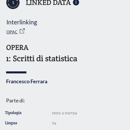
LINKED DATA
1
Interlinking
OPAC
OPERA
1: Scritti di statistica
Francesco Ferrara
Parte di:
Tipologia
testo a stampa
Lingua
ita