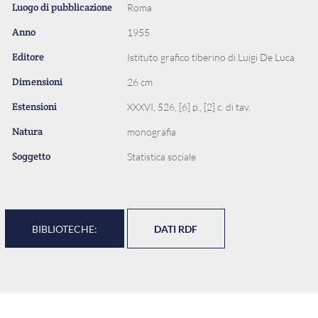
Luogo di pubblicazione
Roma
Anno
1955
Editore
Istituto grafico tiberino di Luigi De Luca
Dimensioni
26 cm
Estensioni
XXXVI, 526, [6] p., [2] c. di tav.
Natura
monografia
Soggetto
Statistica sociale
BIBLIOTECHE:
DATI RDF