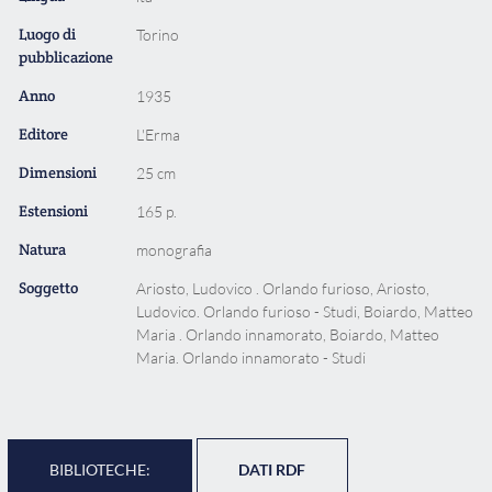
Luogo di
Torino
pubblicazione
Anno
1935
Editore
L'Erma
Dimensioni
25 cm
Estensioni
165 p.
Natura
monografia
Soggetto
Ariosto, Ludovico . Orlando furioso, Ariosto,
Ludovico. Orlando furioso - Studi, Boiardo, Matteo
Maria . Orlando innamorato, Boiardo, Matteo
Maria. Orlando innamorato - Studi
BIBLIOTECHE:
DATI RDF