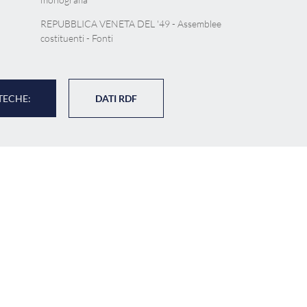
REPUBBLICA VENETA DEL '49 - Assemblee
costituenti - Fonti
TECHE:
DATI RDF