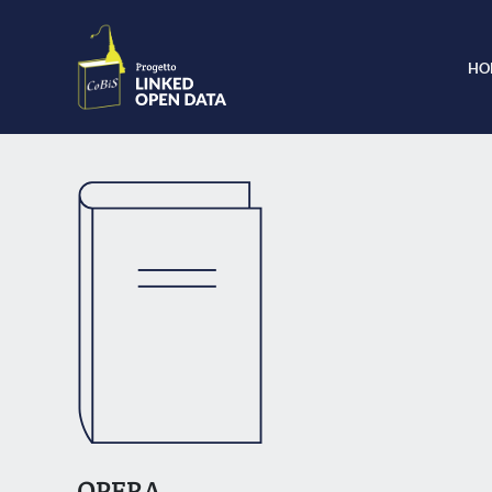
HO
OPERA