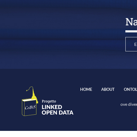
Na
E
HOME
ABOUT
ONTOL
ove diver