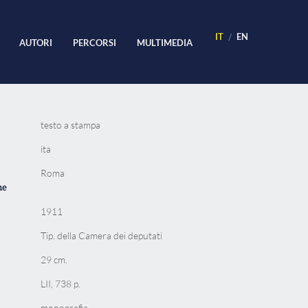
IT
EN
AUTORI
PERCORSI
MULTIMEDIA
testo a stampa
ita
Roma
ne
1911
Tip. della Camera dei deputati
29 cm.
LII, 738 p.
monografia