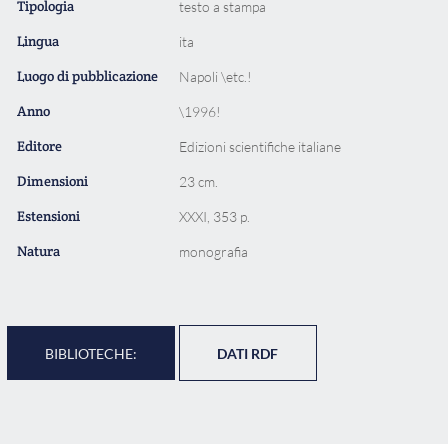
Tipologia
testo a stampa
Lingua
ita
Luogo di pubblicazione
Napoli \etc.!
Anno
\1996!
Editore
Edizioni scientifiche italiane
Dimensioni
23 cm.
Estensioni
XXXI, 353 p.
Natura
monografia
BIBLIOTECHE:
DATI RDF