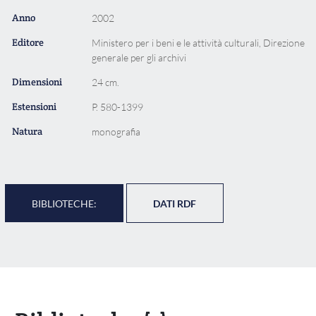
Anno
2002
Editore
Ministero per i beni e le attività culturali, Direzione
generale per gli archivi
Dimensioni
24 cm.
Estensioni
P. 580-1399
Natura
monografia
BIBLIOTECHE:
DATI RDF