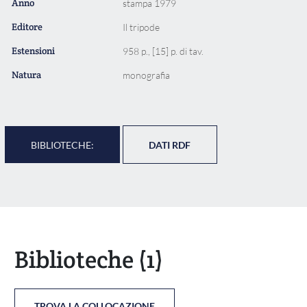
Anno
stampa 1979
Editore
Il tripode
Estensioni
958 p., [15] p. di tav.
Natura
monografia
BIBLIOTECHE:
DATI RDF
Biblioteche
(1)
TROVA LA COLLOCAZIONE