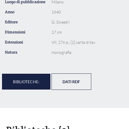
Luogo di pubblicazione
Milano
Anno
1840
Editore
G. Silvestri
Dimensioni
17 cm
Estensioni
VII, 276 p., [1] carta di tav.
Natura
monografia
BIBLIOTECHE:
DATI RDF