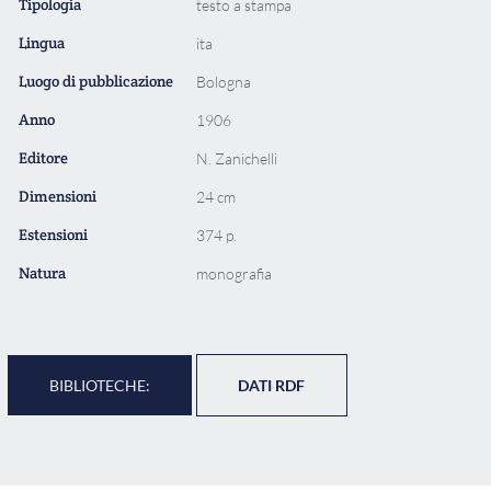
Tipologia
testo a stampa
Lingua
ita
Luogo di pubblicazione
Bologna
Anno
1906
Editore
N. Zanichelli
Dimensioni
24 cm
Estensioni
374 p.
Natura
monografia
BIBLIOTECHE:
DATI RDF