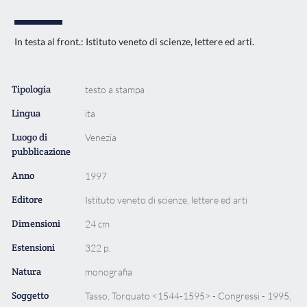
In testa al front.: Istituto veneto di scienze, lettere ed arti.
Tipologia
testo a stampa
Lingua
ita
Luogo di
Venezia
pubblicazione
Anno
1997
Editore
Istituto veneto di scienze, lettere ed arti
Dimensioni
24 cm
Estensioni
322 p.
Natura
monografia
Soggetto
Tasso, Torquato <1544-1595> - Congressi - 1995,