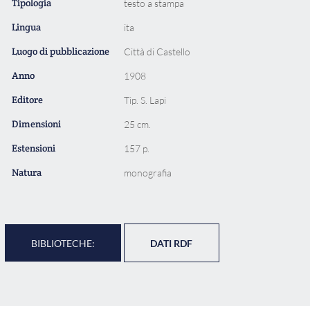
Tipologia
testo a stampa
Lingua
ita
Luogo di pubblicazione
Città di Castello
Anno
1908
Editore
Tip. S. Lapi
Dimensioni
25 cm.
Estensioni
157 p.
Natura
monografia
BIBLIOTECHE:
DATI RDF