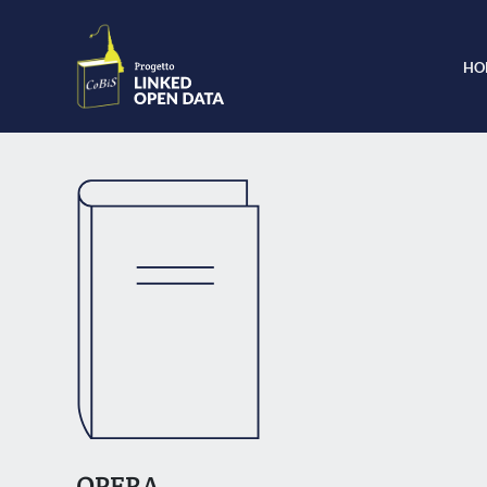
HO
OPERA