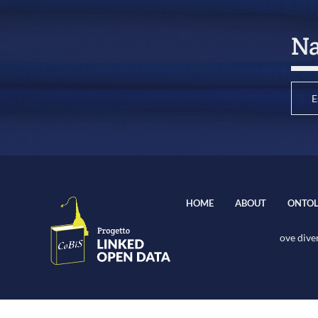
Na
E
HOME
ABOUT
ONTOL
ove diver