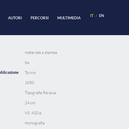
IT
EN
AUTORI
PERCORSI
MULTIMEDIA
materiale a stampa
ita
bblicazione
Torino
1850
Tipografia Paravia
24 cm.
VII, 410 p.
monografia