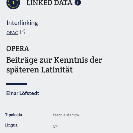
LINKED DATA
1
Interlinking
OPAC
OPERA
Beiträge zur Kenntnis der
späteren Latinität
Einar Löfstedt
Tipologia
testo a stampa
Lingua
ger