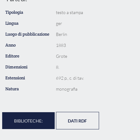
Tipologia
testo a stampa
Lingua
ger
Luogo di pubblicazione
Berlin
Anno
1883
Editore
Grote
Dimensioni
8.
Estensioni
692 p., c. di tav.
Natura
monografia
BIBLIOTECHE:
DATI RDF