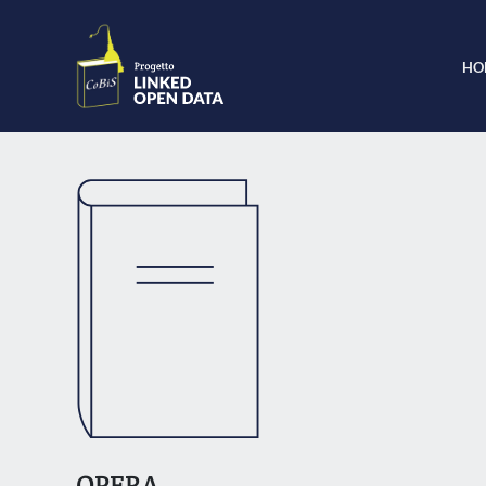
HO
OPERA