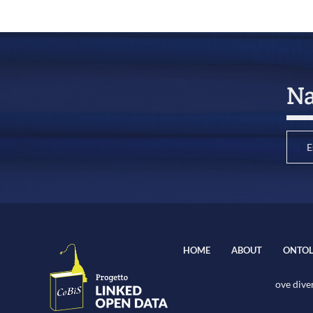
Na
E
HOME
ABOUT
ONTOL
ove diver