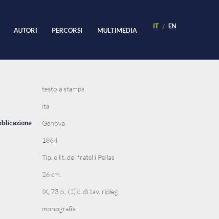
IT
EN
AUTORI
PERCORSI
MULTIMEDIA
testo a stampa
ita
bblicazione
Genova
1864
Tip. e lit. dei fratelli Pellas
26 cm.
IX, 73 p., (1) c. di tav. ripieg.
monografia