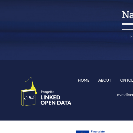
Na
E
HOME
ABOUT
ONTOL
ove diver