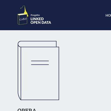
HO
OPERA