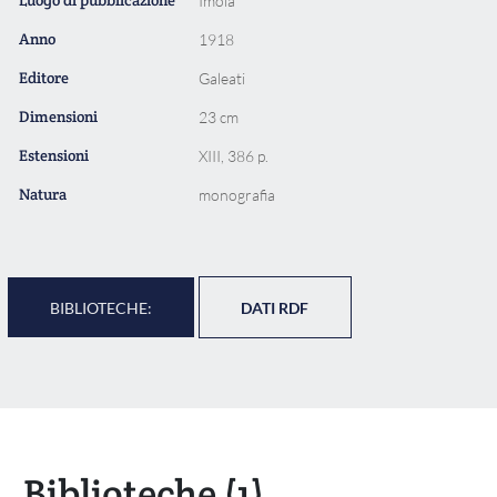
Imola
Anno
1918
Editore
Galeati
Dimensioni
23 cm
Estensioni
XIII, 386 p.
Natura
monografia
BIBLIOTECHE:
DATI RDF
Biblioteche
(1)