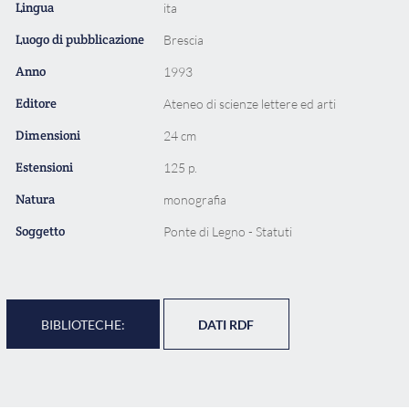
Lingua
ita
Luogo di pubblicazione
Brescia
Anno
1993
Editore
Ateneo di scienze lettere ed arti
Dimensioni
24 cm
Estensioni
125 p.
Natura
monografia
Soggetto
Ponte di Legno - Statuti
BIBLIOTECHE:
DATI RDF