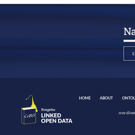
Na
E
HOME
ABOUT
ONTOL
ove diver