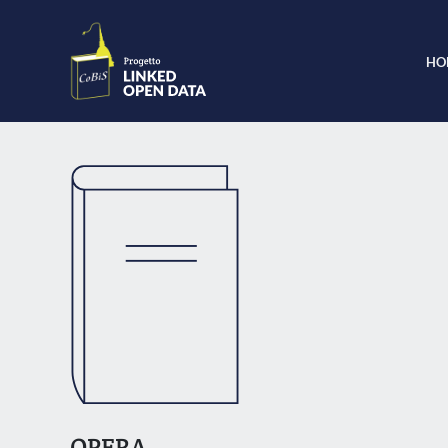
HO
OPERA