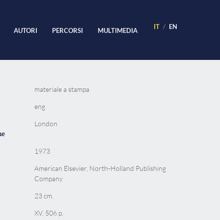
IT
EN
AUTORI
PERCORSI
MULTIMEDIA
materiale a stampa
eng
London
ne
1973
American Elsevier, North-Holland Publishing
Company
23 cm.
XV, 506 p.