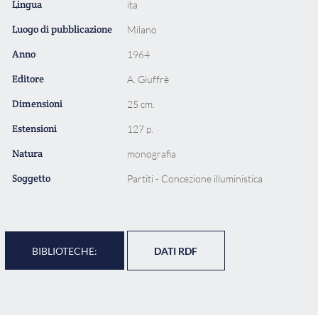
Lingua
ita
Luogo di pubblicazione
Milano
Anno
1964
Editore
A. Giuffrè
Dimensioni
25 cm.
Estensioni
127 p.
Natura
monografia
Soggetto
Partiti - Concezione illuministica
BIBLIOTECHE:
DATI RDF