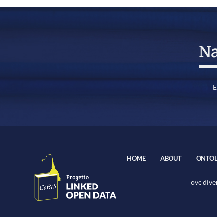
Na
E
HOME
ABOUT
ONTOL
ove diver