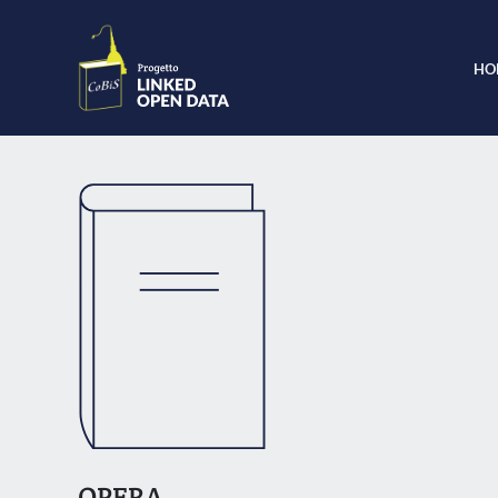
HO
OPERA