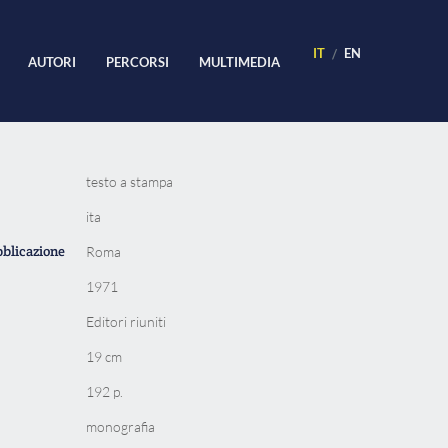
IT
EN
AUTORI
PERCORSI
MULTIMEDIA
testo a stampa
ita
bblicazione
Roma
1971
Editori riuniti
19 cm
192 p.
monografia