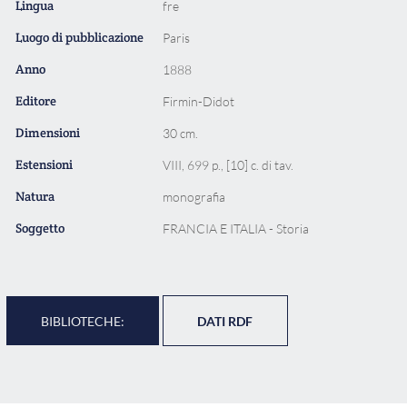
Lingua
fre
Luogo di pubblicazione
Paris
Anno
1888
Editore
Firmin-Didot
Dimensioni
30 cm.
Estensioni
VIII, 699 p., [10] c. di tav.
Natura
monografia
Soggetto
FRANCIA E ITALIA - Storia
BIBLIOTECHE:
DATI RDF