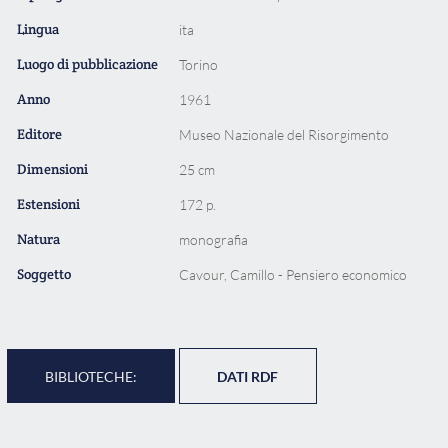
Lingua
ita
Luogo di pubblicazione
Torino
Anno
1961
Editore
Museo Nazionale del Risorgimento
Dimensioni
25 cm
Estensioni
172 p.
Natura
monografia
Soggetto
Cavour, Camillo - Pensiero economico
BIBLIOTECHE:
DATI RDF